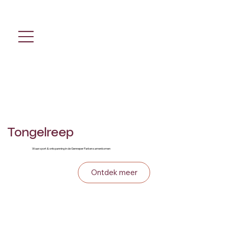
Tongelreep
Waar sport & ontspanning in de Genneper Parken samenkomen
Ontdek meer