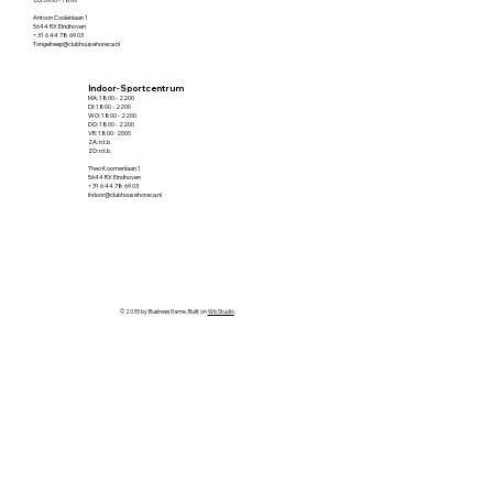
Antoon Coolenlaan 1
5644 RX Eindhoven
+31 6 44 78 69 03
Tongelreep@clubhousehoreca.nl
Indoor-Sportcentrum
MA: 1800 - 2200
DI: 1800 - 2200
WO: 1800 - 2200
DO: 1800 - 2200
VR: 1800- 2000
ZA: n.t.b.
ZO: n.t.b.
Theo Koomenlaan 1
5644 RX Eindhoven
+31 6 44 78 69 03
Indoor@clubhousehoreca.nl
© 2035 by Business Name. Built on
Wix Studio