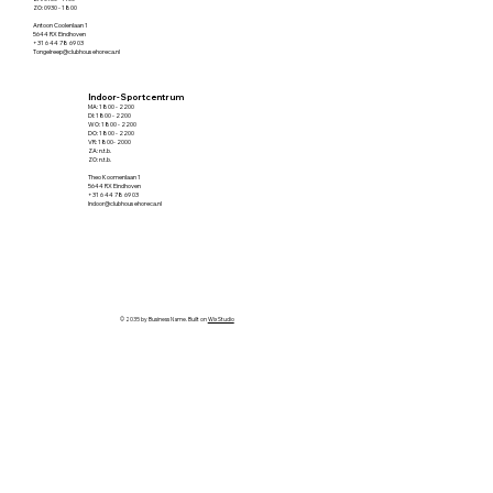
ZO: 0930 - 1800
Antoon Coolenlaan 1
5644 RX Eindhoven
+31 6 44 78 69 03
Tongelreep@clubhousehoreca.nl
Indoor-Sportcentrum
MA: 1800 - 2200
DI: 1800 - 2200
WO: 1800 - 2200
DO: 1800 - 2200
VR: 1800- 2000
ZA: n.t.b.
ZO: n.t.b.
Theo Koomenlaan 1
5644 RX Eindhoven
+31 6 44 78 69 03
Indoor@clubhousehoreca.nl
© 2035 by Business Name. Built on
Wix Studio