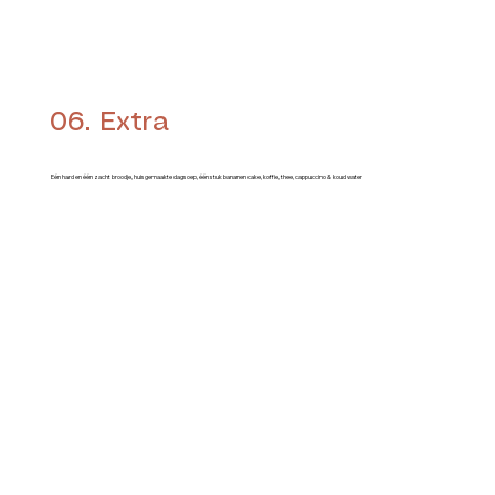
06. Extra
Eén hard en één zacht broodje, huisgemaakte dagsoep, één stuk bananen cake, koffie, thee, cappuccino & koud water