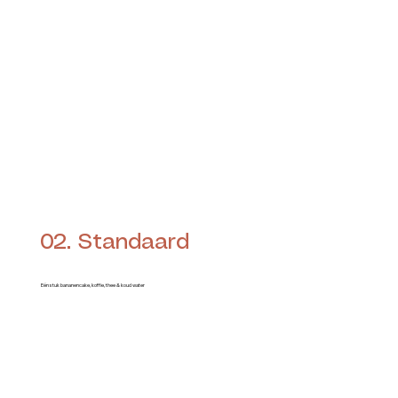
02. Standaard
Eén stuk bananencake, koffie, thee & koud water