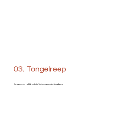
03. Tongelreep
Eén hard en één zacht broodje, koffie, thee, cappuccino & koud water