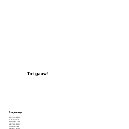
Tot gauw!
Tongelreep
MA: 0930 - 1900
DI: 0930 - 1900
WO: 0930 - 1900
DO: 0930 - 1900
VR: 0930 - 1900
ZA: 0930 - 1900