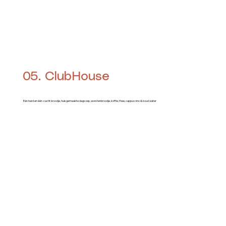
05. ClubHouse
Eén hard en één zacht broodje, huisgemaakte dagsoep, worstenbroodje, koffie, thee, cappuccino & koud water