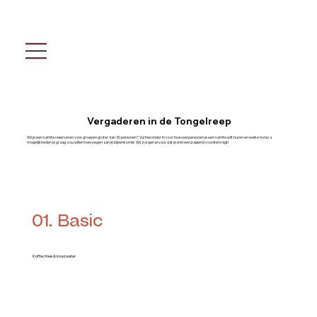
Vergaderen in de Tongelreep
Wil je een ruimte reserveren voor groepen groter dan 30 personen? Vul hieronder in voor hoeveel personen je een ruimte wilt huren en welke horeca
mogelijkheden je graag zou willen toevoegen aan je bijeenkomst. Wij zorgen ervoor dat je snel een passend voorstel krijgt!
01. Basic
Koffie, thee & koud water