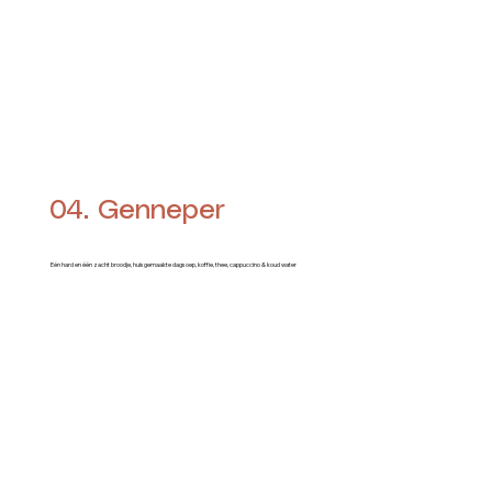
04. Genneper
Eén hard en één zacht broodje, huisgemaakte dagsoep, koffie, thee, cappuccino & koud water