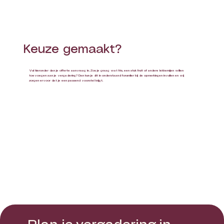
Keuze gemaakt?
Vul hieronder dan je offerte aanvraag in. Zou je graag wat fris, een stuk fruit of andere lekkernijen willen
toevoegen aan je vergadering? Dan kun je dit in onderstaand forumlier bij de opmerkingen invullen en wij
zorgen ervoor dat je een passend voorstel krijgt.​